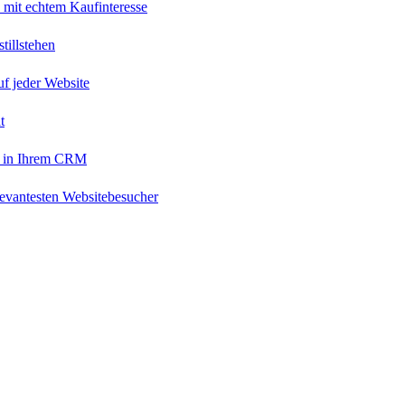
 mit echtem Kaufinteresse
tillstehen
uf jeder Website
t
 in Ihrem CRM
levantesten Websitebesucher