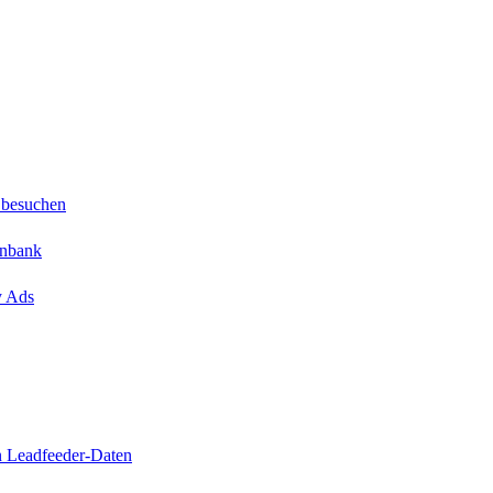
 besuchen
enbank
y Ads
n Leadfeeder-Daten