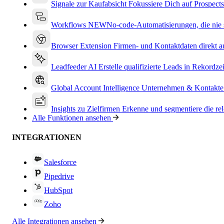
Signale zur Kaufabsicht
Fokussiere Dich auf Prospects
Workflows
NEW
No-code-Automatisierungen, die nie s
Browser Extension
Firmen- und Kontaktdaten direkt a
Leadfeeder AI
Erstelle qualifizierte Leads in Rekordzei
Global Account Intelligence
Unternehmen & Kontakte
Insights zu Zielfirmen
Erkenne und segmentiere die re
Alle Funktionen ansehen
INTEGRATIONEN
Salesforce
Pipedrive
HubSpot
Zoho
Alle Integrationen ansehen