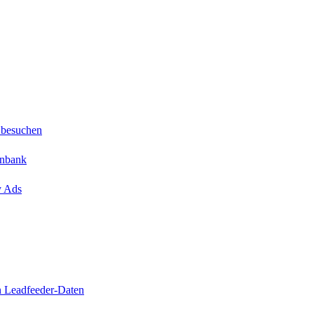
 besuchen
enbank
y Ads
n Leadfeeder-Daten