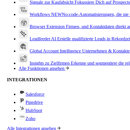
Signale zur Kaufabsicht
Fokussiere Dich auf Prospects
Workflows
NEW
No-code-Automatisierungen, die nie s
Browser Extension
Firmen- und Kontaktdaten direkt a
Leadfeeder AI
Erstelle qualifizierte Leads in Rekordzei
Global Account Intelligence
Unternehmen & Kontakte
Insights zu Zielfirmen
Erkenne und segmentiere die re
Alle Funktionen ansehen
INTEGRATIONEN
Salesforce
Pipedrive
HubSpot
Zoho
Alle Integrationen ansehen