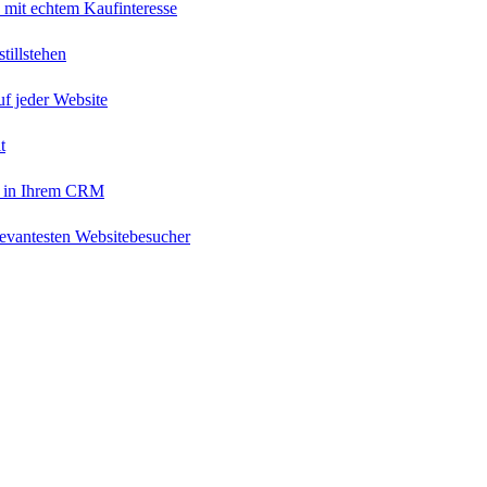
 mit echtem Kaufinteresse
tillstehen
uf jeder Website
t
 in Ihrem CRM
levantesten Websitebesucher