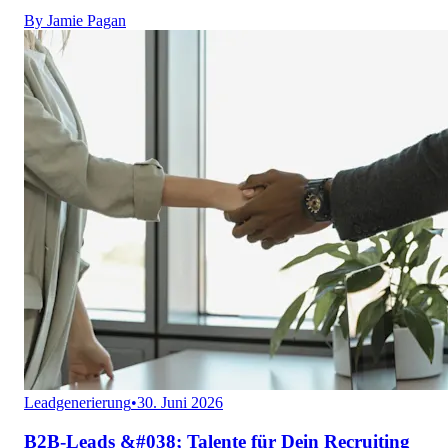
By
Jamie Pagan
Leadgenerierung
•
30. Juni 2026
B2B-Leads &#038; Talente für Dein Recruiting