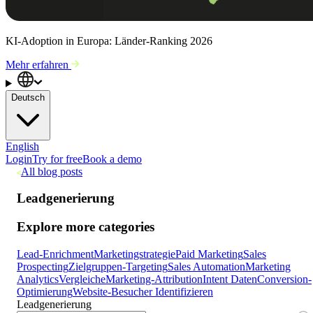
KI-Adoption in Europa: Länder-Ranking 2026
Mehr erfahren
Deutsch
English
Login
Try for free
Book a demo
All blog posts
Leadgenerierung
Explore more categories
Lead-Enrichment
Marketingstrategie
Paid Marketing
Sales
Prospecting
Zielgruppen-Targeting
Sales Automation
Marketing
Analytics
Vergleiche
Marketing-Attribution
Intent Daten
Conversion-
Optimierung
Website-Besucher Identifizieren
Leadgenerierung