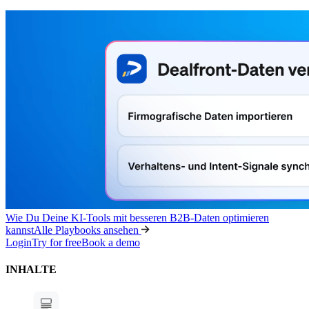
Wie Du Deine KI-Tools mit besseren B2B-Daten optimieren
kannst
Alle Playbooks ansehen
Login
Try for free
Book a demo
INHALTE