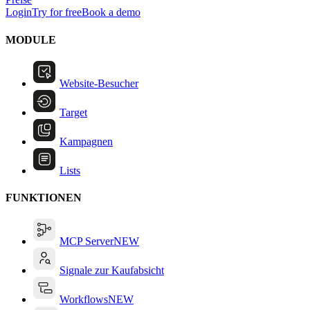
Login
Try for free
Book a demo
MODULE
Website-Besucher
Target
Kampagnen
Lists
FUNKTIONEN
MCP Server
NEW
Signale zur Kaufabsicht
Workflows
NEW