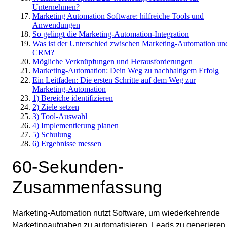
Unternehmen?
Marketing Automation Software: hilfreiche Tools und
Anwendungen
So gelingt die Marketing-Automation-Integration
Was ist der Unterschied zwischen Marketing-Automation un
CRM?
Mögliche Verknüpfungen und Herausforderungen
Marketing-Automation: Dein Weg zu nachhaltigem Erfolg
Ein Leitfaden: Die ersten Schritte auf dem Weg zur
Marketing-Automation
1) Bereiche identifizieren
2) Ziele setzen
3) Tool-Auswahl
4) Implementierung planen
5) Schulung
6) Ergebnisse messen
60-Sekunden-
Zusammenfassung
Marketing-Automation nutzt Software, um wiederkehrende
Marketingaufgaben zu automatisieren, Leads zu generieren