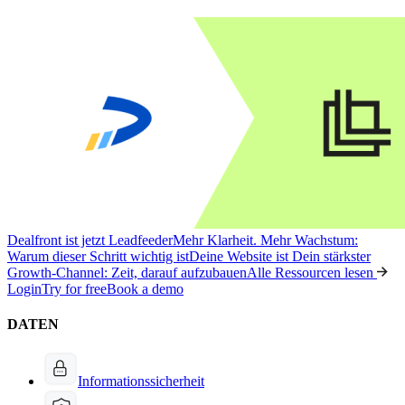
Dealfront ist jetzt Leadfeeder
Mehr Klarheit. Mehr Wachstum:
Warum dieser Schritt wichtig ist
Deine Website ist Dein stärkster
Growth-Channel: Zeit, darauf aufzubauen
Alle Ressourcen lesen
Login
Try for free
Book a demo
DATEN
Informationssicherheit