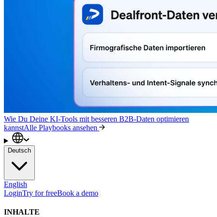
Wie Du Deine KI-Tools mit besseren B2B-Daten optimieren
kannst
Alle Playbooks ansehen
Deutsch
English
Login
Try for free
Book a demo
INHALTE