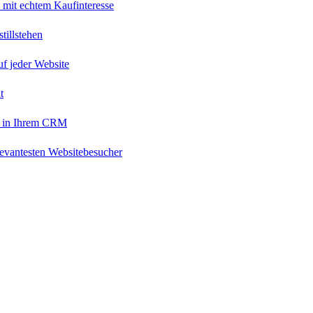
 mit echtem Kaufinteresse
tillstehen
uf jeder Website
t
 in Ihrem CRM
levantesten Websitebesucher