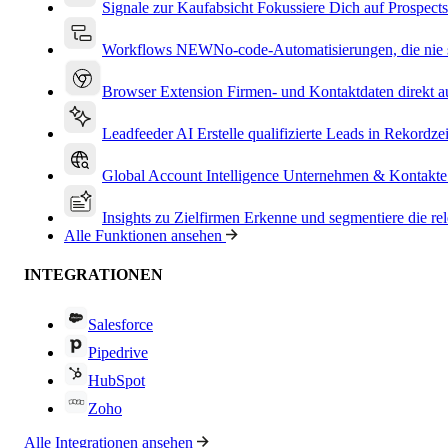
Signale zur Kaufabsicht
Fokussiere Dich auf Prospects
Workflows
NEW
No-code-Automatisierungen, die nie s
Browser Extension
Firmen- und Kontaktdaten direkt a
Leadfeeder AI
Erstelle qualifizierte Leads in Rekordzei
Global Account Intelligence
Unternehmen & Kontakte
Insights zu Zielfirmen
Erkenne und segmentiere die re
Alle Funktionen ansehen
INTEGRATIONEN
Salesforce
Pipedrive
HubSpot
Zoho
Alle Integrationen ansehen