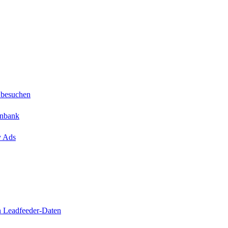
 besuchen
enbank
y Ads
n Leadfeeder-Daten