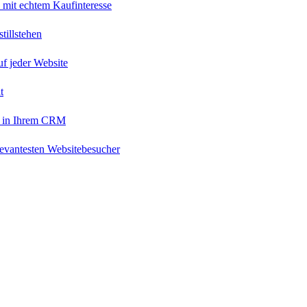
 mit echtem Kaufinteresse
tillstehen
uf jeder Website
t
 in Ihrem CRM
levantesten Websitebesucher