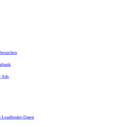
 besuchen
enbank
y Ads
n Leadfeeder-Daten