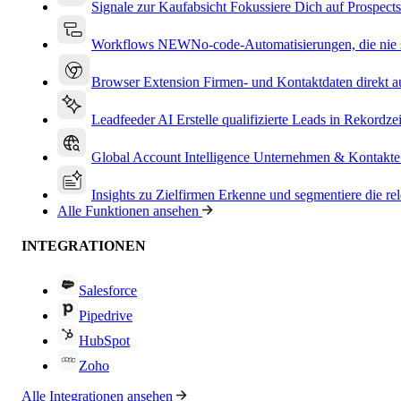
Signale zur Kaufabsicht
Fokussiere Dich auf Prospects
Workflows
NEW
No-code-Automatisierungen, die nie s
Browser Extension
Firmen- und Kontaktdaten direkt a
Leadfeeder AI
Erstelle qualifizierte Leads in Rekordzei
Global Account Intelligence
Unternehmen & Kontakte
Insights zu Zielfirmen
Erkenne und segmentiere die re
Alle Funktionen ansehen
INTEGRATIONEN
Salesforce
Pipedrive
HubSpot
Zoho
Alle Integrationen ansehen