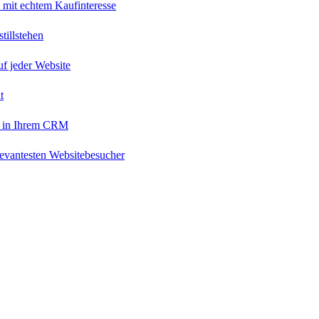
 mit echtem Kaufinteresse
tillstehen
uf jeder Website
t
 in Ihrem CRM
levantesten Websitebesucher