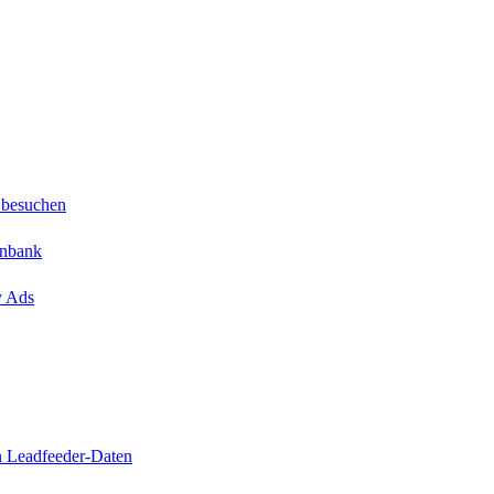
 besuchen
enbank
y Ads
n Leadfeeder-Daten