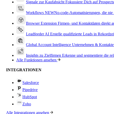
Signale zur Kaufabsicht
Fokussiere Dich auf Prospects
Workflows
NEW
No-code-Automatisierungen, die nie s
Browser Extension
Firmen- und Kontaktdaten direkt a
Leadfeeder AI
Erstelle qualifizierte Leads in Rekordzei
Global Account Intelligence
Unternehmen & Kontakte
Insights zu Zielfirmen
Erkenne und segmentiere die re
Alle Funktionen ansehen
INTEGRATIONEN
Salesforce
Pipedrive
HubSpot
Zoho
Alle Integrationen ansehen