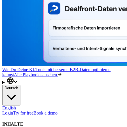
Wie Du Deine KI-Tools mit besseren B2B-Daten optimieren
kannst
Alle Playbooks ansehen
Deutsch
English
Login
Try for free
Book a demo
INHALTE