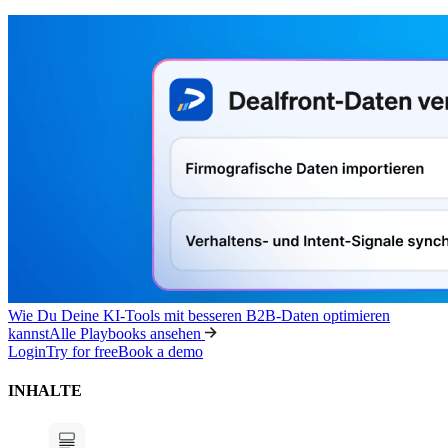
Wie Du Deine KI-Tools mit besseren B2B-Daten optimieren
kannst
Alle Playbooks ansehen
Login
Try for free
Book a demo
INHALTE