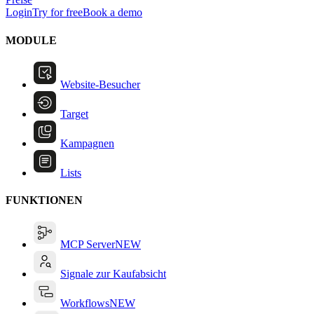
Login
Try for free
Book a demo
MODULE
Website-Besucher
Target
Kampagnen
Lists
FUNKTIONEN
MCP Server
NEW
Signale zur Kaufabsicht
Workflows
NEW