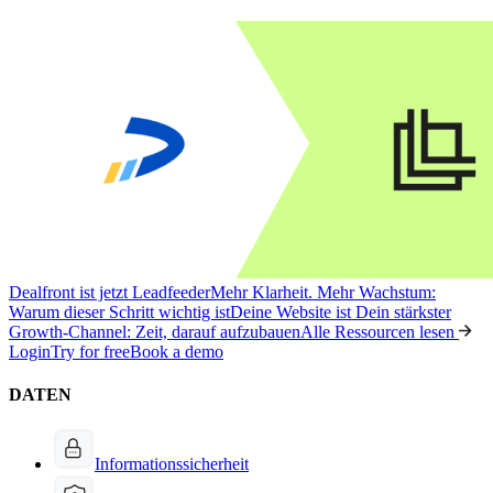
Dealfront ist jetzt Leadfeeder
Mehr Klarheit. Mehr Wachstum:
Warum dieser Schritt wichtig ist
Deine Website ist Dein stärkster
Growth-Channel: Zeit, darauf aufzubauen
Alle Ressourcen lesen
Login
Try for free
Book a demo
DATEN
Informationssicherheit