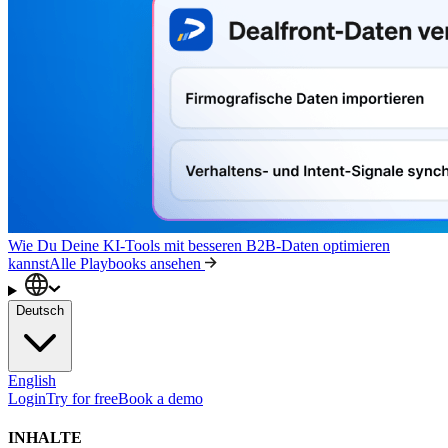
Wie Du Deine KI-Tools mit besseren B2B-Daten optimieren
kannst
Alle Playbooks ansehen
Deutsch
English
Login
Try for free
Book a demo
INHALTE