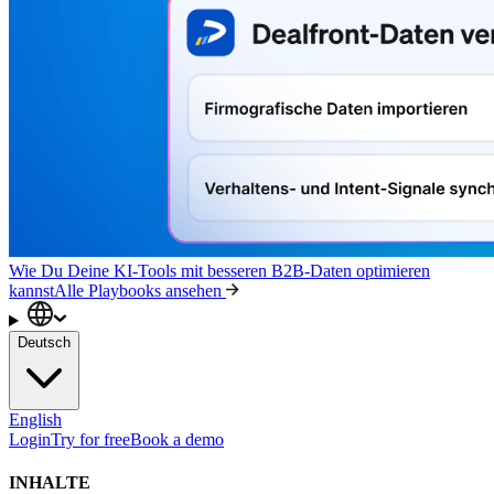
Wie Du Deine KI-Tools mit besseren B2B-Daten optimieren
kannst
Alle Playbooks ansehen
Deutsch
English
Login
Try for free
Book a demo
INHALTE