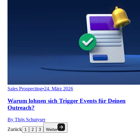
Sales Prospecting
•
24. März 2026
Warum lohnen sich Trigger Events für Deinen
Outreach?
By
Thijs Schutyser
Zurück
1
2
3
Weiter