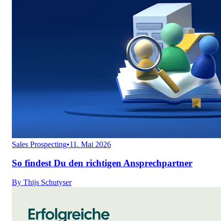
Sales Prospecting
•
11. Mai 2026
So findest Du den richtigen Ansprechpartner
By
Thijs Schutyser