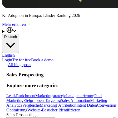
KI-Adoption in Europa: Länder-Ranking 2026
Mehr erfahren
Deutsch
English
Login
Try for free
Book a demo
All blog posts
Sales Prospecting
Explore more categories
Lead-Enrichment
Marketingstrategie
Leadgenerierung
Paid
Marketing
Zielgruppen-Targeting
Sales Automation
Marketing
Analytics
Vergleiche
Marketing-Attribution
Intent Daten
Conversion-
Optimierung
Website-Besucher Identifizieren
Sales Prospecting