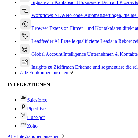
Signale zur Kaufabsicht
Fokussiere Dich auf Prospects
Workflows
NEW
No-code-Automatisierungen, die nie s
Browser Extension
Firmen- und Kontaktdaten direkt a
Leadfeeder AI
Erstelle qualifizierte Leads in Rekordzei
Global Account Intelligence
Unternehmen & Kontakte
Insights zu Zielfirmen
Erkenne und segmentiere die re
Alle Funktionen ansehen
INTEGRATIONEN
Salesforce
Pipedrive
HubSpot
Zoho
Alle Integrationen ansehen