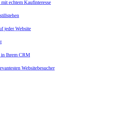
 mit echtem Kaufinteresse
tillstehen
uf jeder Website
t
 in Ihrem CRM
levantesten Websitebesucher