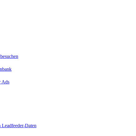
 besuchen
enbank
y Ads
n Leadfeeder-Daten